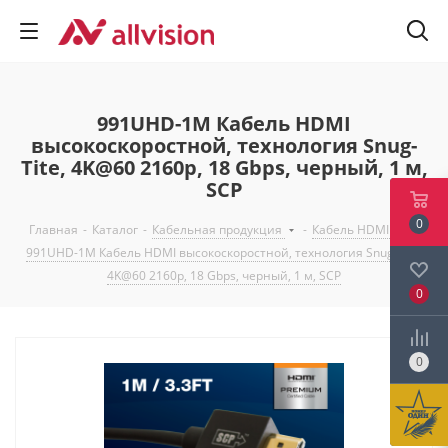
991UHD-1M Кабель HDMI
высокоскоростной, технология Snug-
Tite, 4K@60 2160p, 18 Gbps, черный, 1 м,
SCP
0
Главная
-
Каталог
-
Кабельная продукция
-
Кабель HDMI
-
991UHD-1M Кабель HDMI высокоскоростной, технология Snug-Tite,
4K@60 2160p, 18 Gbps, черный, 1 м, SCP
0
0